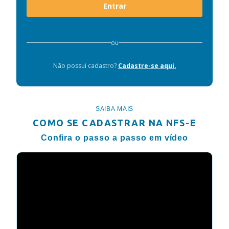
Entrar
ou
Não possui cadastro?
Cadastre-se aqui.
SAIBA MAIS
COMO SE CADASTRAR NA NFS-E
Confira o passo a passo em vídeo